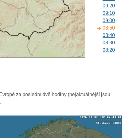
09:20
09:10
09:00
08:50
08:40
08:30
08:20
08:10
08:00
07:50
07:40
07:30
07:20
vropě za poslední dvě hodiny (nejaktuálnější jsou
07:10
.
07:00
06:50
06:40
06:30