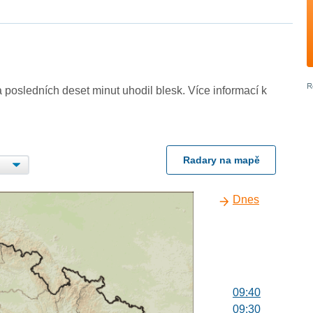
 posledních deset minut uhodil blesk. Více informací k
Radary na mapě
Dnes
09:40
09:30