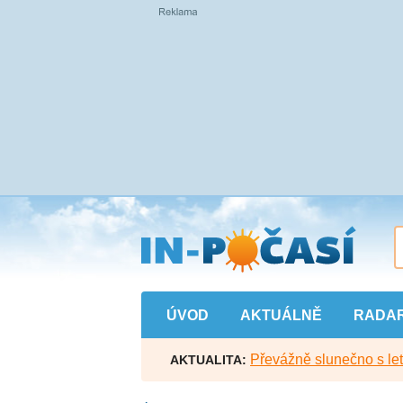
Přejít
na
hlavní
obsah
ÚVOD
AKTUÁLNĚ
RADA
Převážně slunečno s let
AKTUALITA: