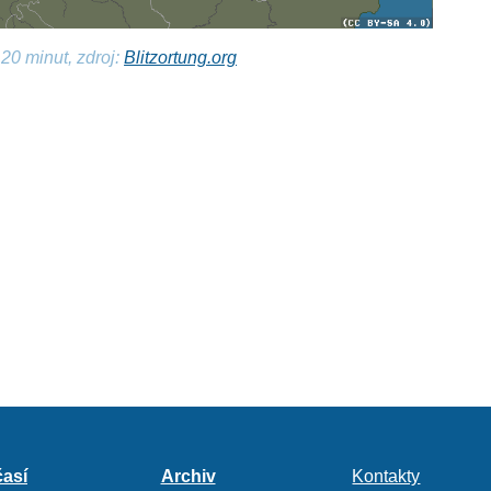
20 minut, zdroj:
Blitzortung.org
así
Archiv
Kontakty