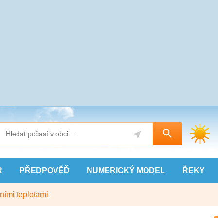
R
PŘEDPOVĚĎ
NUMERICKÝ
MODEL
ŘEKY
ními teplotami