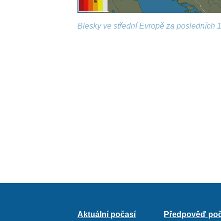
Blesky ve střední Evropě za posledních 1
Aktuální počasí
Předpověď poč