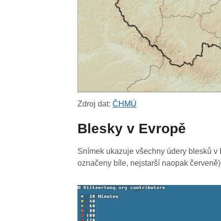
Zdroj dat:
ČHMÚ
Blesky v Evropě
Snímek ukazuje všechny údery blesků v E
označeny bíle, nejstarší naopak červeně)