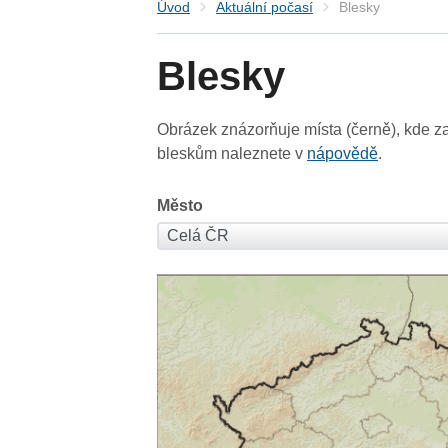
Úvod
Aktuální počasí
Blesky
Blesky
Obrázek znázorňuje místa (černě), kde za
bleskům naleznete v
nápovědě
.
Město