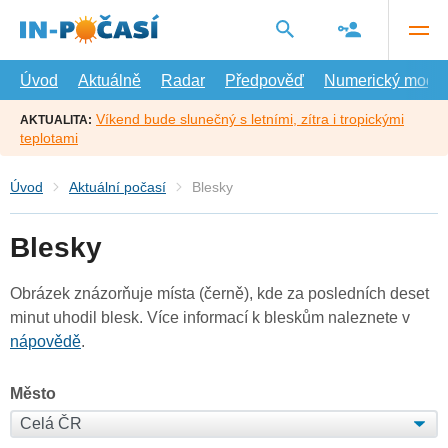
Přejít
na
hlavní
obsah
Úvod
Aktuálně
Radar
Předpověď
Numerický model
Víkend bude slunečný s letními, zítra i tropickými
AKTUALITA:
teplotami
Úvod
Aktuální počasí
Blesky
Blesky
Obrázek znázorňuje místa (černě), kde za posledních deset
minut uhodil blesk. Více informací k bleskům naleznete v
nápovědě
.
Město