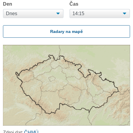
Den
Čas
Radary na mapě
Zdroj dat:
ČHMÚ