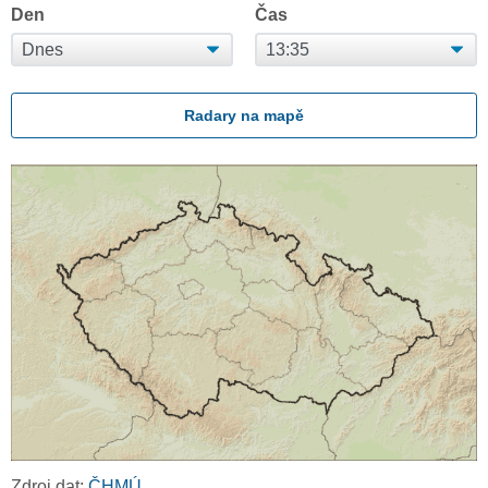
Den
Čas
Radary na mapě
Zdroj dat:
ČHMÚ