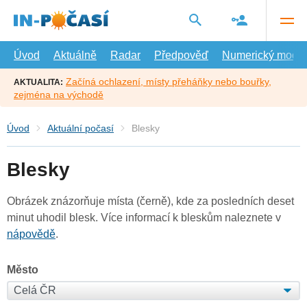
Přejít
na
hlavní
obsah
Úvod
Aktuálně
Radar
Předpověď
Numerický model
Začíná ochlazení, místy přeháňky nebo bouřky,
AKTUALITA:
zejména na východě
Úvod
Aktuální počasí
Blesky
Blesky
Obrázek znázorňuje místa (černě), kde za posledních deset
minut uhodil blesk. Více informací k bleskům naleznete v
nápovědě
.
Město