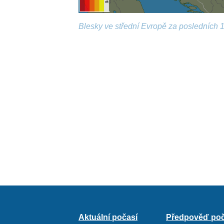
Blesky ve střední Evropě za posledních 1
Aktuální počasí
Předpověď poč