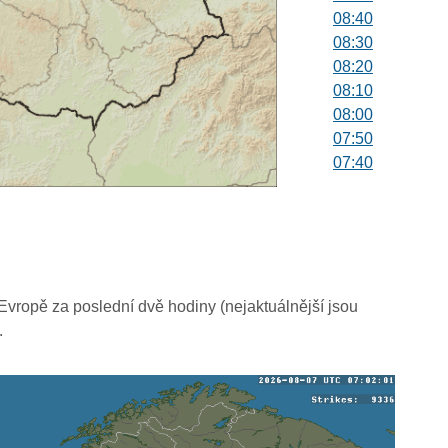
08:40
08:30
08:20
08:10
08:00
07:50
07:40
07:30
07:20
07:10
07:00
06:50
06:40
vropě za poslední dvě hodiny (nejaktuálnější jsou
06:30
.
06:20
06:10
06:00
05:50