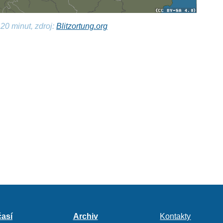
20 minut, zdroj:
Blitzortung.org
así
Archiv
Kontakty