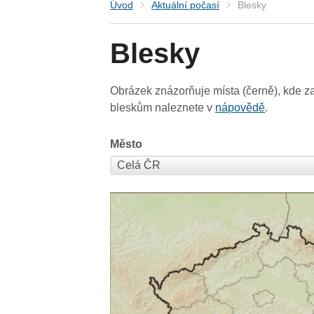
Úvod
Aktuální počasí
Blesky
Blesky
Obrázek znázorňuje místa (černě), kde za
bleskům naleznete v
nápovědě
.
Město