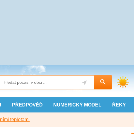
R
PŘEDPOVĚĎ
NUMERICKÝ
MODEL
ŘEKY
ními teplotami