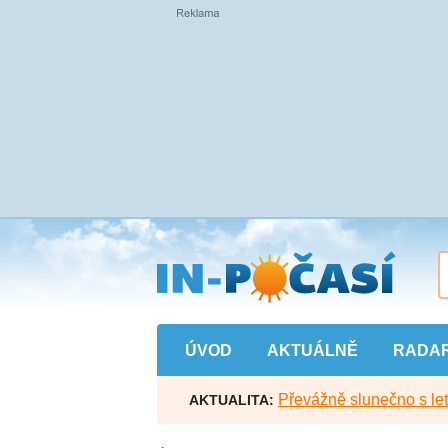
Přejít
na
hlavní
obsah
ÚVOD
AKTUÁLNĚ
RADA
Převážně slunečno s let
AKTUALITA: