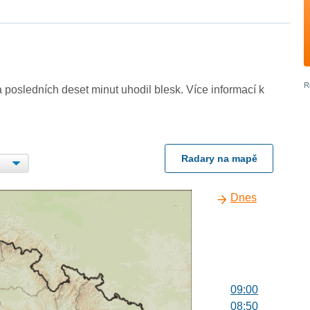
 posledních deset minut uhodil blesk. Více informací k
Radary na mapě
Dnes
09:00
08:50