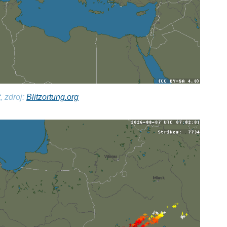
, zdroj:
Blitzortung.org