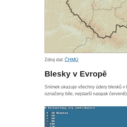
Zdroj dat:
ČHMÚ
Blesky v Evropě
Snímek ukazuje všechny údery blesků v E
označeny bíle, nejstarší naopak červeně)