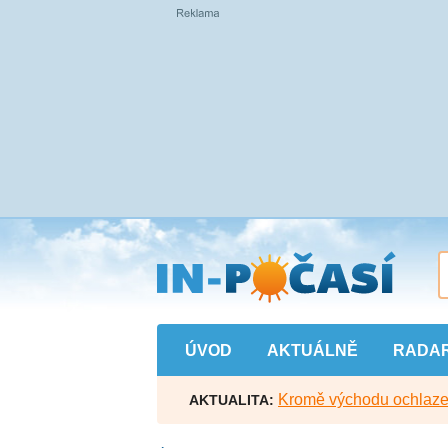
Přejít
na
hlavní
obsah
ÚVOD
AKTUÁLNĚ
RADA
Kromě východu ochlazen
AKTUALITA: