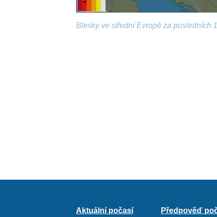
Blesky ve střední Evropě za posledních 1
Aktuální počasí
Předpověď poč