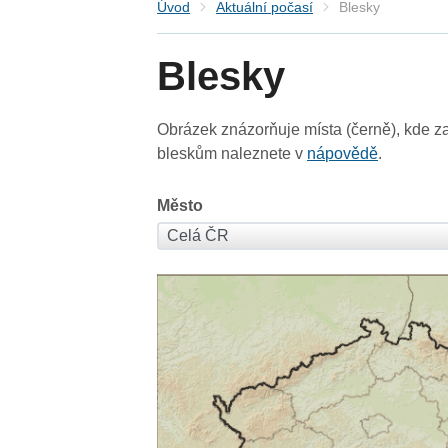
Úvod
Aktuální počasí
Blesky
Blesky
Obrázek znázorňuje místa (černě), kde za
bleskům naleznete v
nápovědě
.
Město