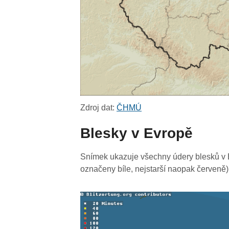
Zdroj dat:
ČHMÚ
Blesky v Evropě
Snímek ukazuje všechny údery blesků v E
označeny bíle, nejstarší naopak červeně)