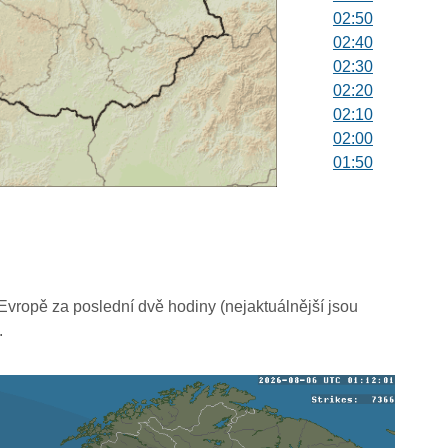
02:50
02:40
02:30
02:20
02:10
02:00
01:50
01:40
01:30
01:20
01:10
01:00
00:50
vropě za poslední dvě hodiny (nejaktuálnější jsou
00:40
.
00:30
00:20
00:10
00:00