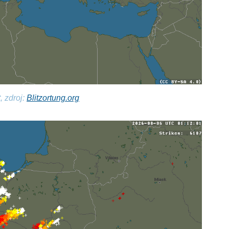
, zdroj:
Blitzortung.org