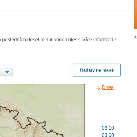
 posledních deset minut uhodil blesk. Více informací k
Radary na mapě
Dnes
03:10
03:00