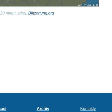
20 minut, zdroj:
Blitzortung.org
así
Archiv
Kontakty