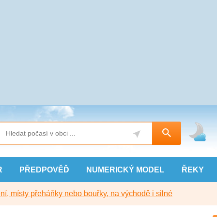
R
PŘEDPOVĚĎ
NUMERICKÝ
MODEL
ŘEKY
í, místy přeháňky nebo bouřky, na východě i silné