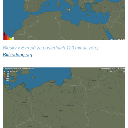
Blesky v Evropě za posledních 120 minut, zdroj:
Blitzortung.org