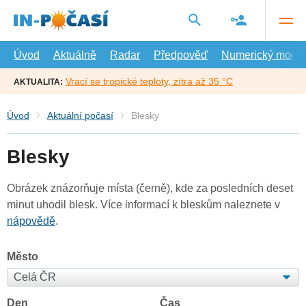
Přejít
na
hlavní
obsah
Úvod
Aktuálně
Radar
Předpověď
Numerický model
Vrací se tropické teploty, zítra až 35 °C
AKTUALITA:
Úvod
Aktuální počasí
Blesky
Blesky
Obrázek znázorňuje místa (černě), kde za posledních deset
minut uhodil blesk. Více informací k bleskům naleznete v
nápovědě
.
Město
Den
Čas