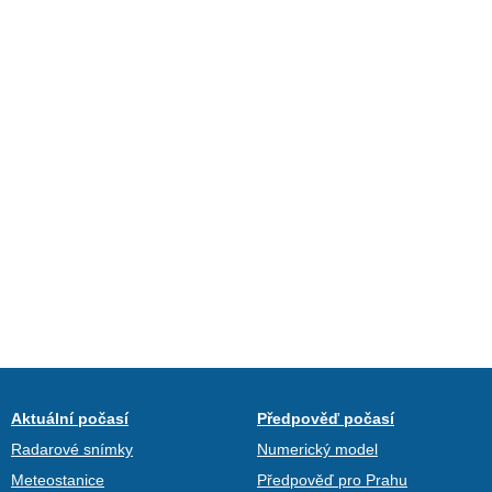
Aktuální počasí
Předpověď počasí
Radarové snímky
Numerický model
Meteostanice
Předpověď pro Prahu