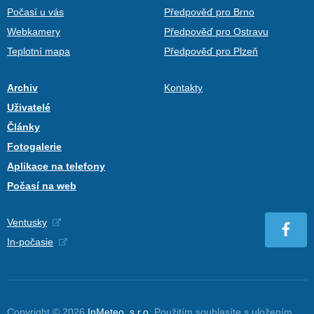
Počasí u vás
Předpověď pro Brno
Webkamery
Předpověď pro Ostravu
Teplotní mapa
Předpověď pro Plzeň
Archiv
Kontakty
Uživatelé
Články
Fotogalerie
Aplikace na telefony
Počasí na web
Ventusky
In-počasie
Copyright © 2026
InMeteo, s.r.o.
Použitím souhlasíte s uložením