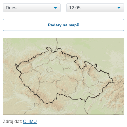
Radary na mapě
Zdroj dat:
ČHMÚ