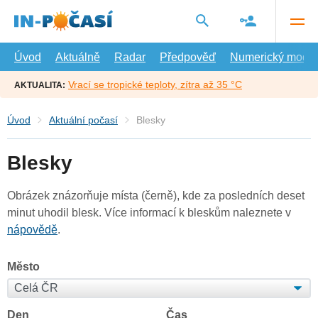
Přejít
na
hlavní
obsah
Úvod
Aktuálně
Radar
Předpověď
Numerický model
Vrací se tropické teploty, zítra až 35 °C
AKTUALITA:
Úvod
Aktuální počasí
Blesky
Blesky
Obrázek znázorňuje místa (černě), kde za posledních deset
minut uhodil blesk. Více informací k bleskům naleznete v
nápovědě
.
Město
Den
Čas