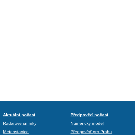
Aktuální počasí
Předpověď počasí
Radarové snímky
Numerický model
Meteostanice
Předpověď pro Prahu