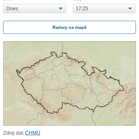
Radary na mapě
Zdroj dat:
ČHMÚ