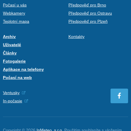
Počasí u vás
Předpověď pro Brno
Webkamery
Předpověď pro Ostravu
Teplotní mapa
Předpověď pro Plzeň
Archiv
Kontakty
Uživatelé
Články
Fotogalerie
Aplikace na telefony
Počasí na web
Ventusky
In-počasie
Copyright © 2026
InMeteo, s.r.o.
Použitím souhlasíte s uložením