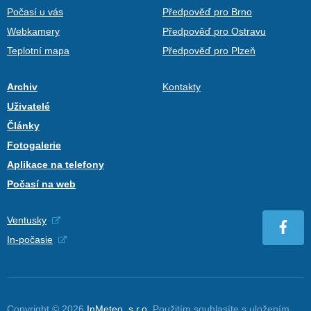
Počasí u vás
Předpověď pro Brno
Webkamery
Předpověď pro Ostravu
Teplotní mapa
Předpověď pro Plzeň
Archiv
Kontakty
Uživatelé
Články
Fotogalerie
Aplikace na telefony
Počasí na web
Ventusky
In-počasie
Copyright © 2026
InMeteo, s.r.o.
Použitím souhlasíte s uložením