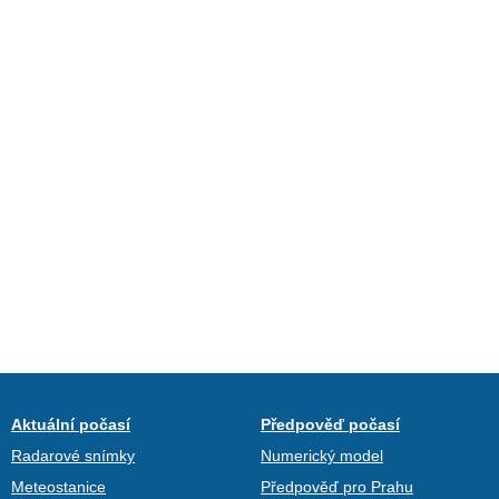
Aktuální počasí
Předpověď počasí
Radarové snímky
Numerický model
Meteostanice
Předpověď pro Prahu