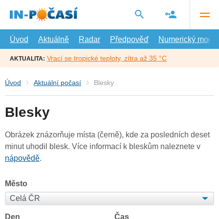
Přejít
na
hlavní
obsah
Úvod
Aktuálně
Radar
Předpověď
Numerický model
Vrací se tropické teploty, zítra až 35 °C
AKTUALITA:
Úvod
Aktuální počasí
Blesky
Blesky
Obrázek znázorňuje místa (černě), kde za posledních deset
minut uhodil blesk. Více informací k bleskům naleznete v
nápovědě
.
Město
Den
Čas