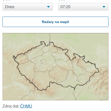
Radary na mapě
Zdroj dat:
ČHMÚ