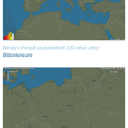
Blesky v Evropě za posledních 120 minut, zdroj:
Blitzortung.org