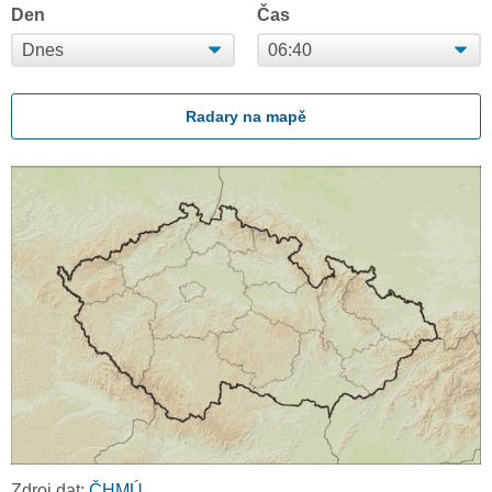
Den
Čas
Radary na mapě
Zdroj dat:
ČHMÚ