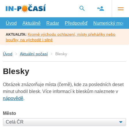
Přejít
na
hlavní
obsah
Úvod
Aktuálně
Radar
Předpověď
Numerický model
Kromě východu ochlazení, místy přeháňky nebo
AKTUALITA:
bouřky, na východě i silné
Úvod
Aktuální počasí
Blesky
Blesky
Obrázek znázorňuje místa (černě), kde za posledních deset
minut uhodil blesk. Více informací k bleskům naleznete v
nápovědě
.
Město