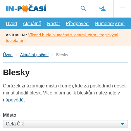
Přejít
na
hlavní
obsah
Úvod
Aktuálně
Radar
Předpověď
Numerický model
Víkend bude slunečný s letními, zítra i tropickými
AKTUALITA:
teplotami
Úvod
Aktuální počasí
Blesky
Blesky
Obrázek znázorňuje místa (černě), kde za posledních deset
minut uhodil blesk. Více informací k bleskům naleznete v
nápovědě
.
Město