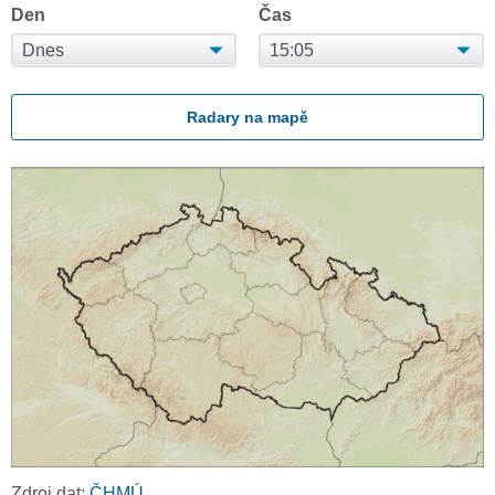
Den
Čas
Radary na mapě
Zdroj dat:
ČHMÚ