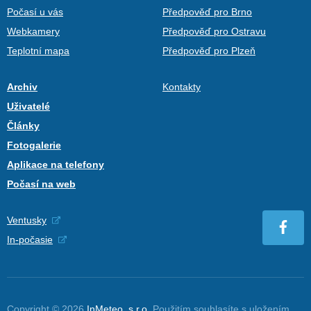
Počasí u vás
Předpověď pro Brno
Webkamery
Předpověď pro Ostravu
Teplotní mapa
Předpověď pro Plzeň
Archiv
Kontakty
Uživatelé
Články
Fotogalerie
Aplikace na telefony
Počasí na web
Ventusky
In-počasie
Copyright © 2026
InMeteo, s.r.o.
Použitím souhlasíte s uložením