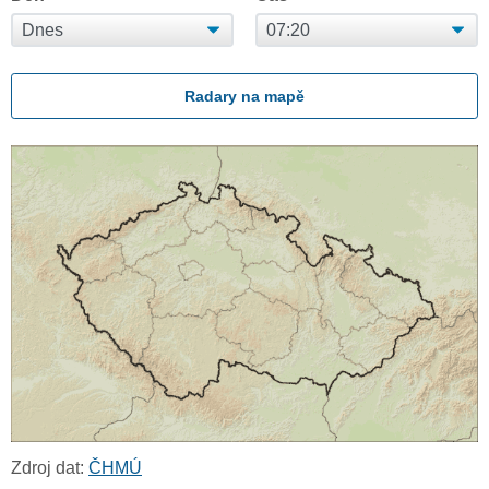
Radary na mapě
Zdroj dat:
ČHMÚ