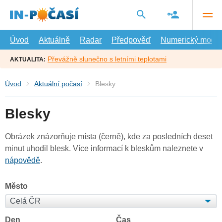
Přejít
na
hlavní
obsah
Úvod
Aktuálně
Radar
Předpověď
Numerický model
Převážně slunečno s letními teplotami
AKTUALITA:
Úvod
Aktuální počasí
Blesky
Blesky
Obrázek znázorňuje místa (černě), kde za posledních deset
minut uhodil blesk. Více informací k bleskům naleznete v
nápovědě
.
Město
Den
Čas