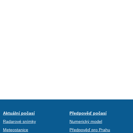
Aktuální počasí
Předpověď počasí
Radarové snímky
Numerický model
Meteostanice
Předpověď pro Prahu