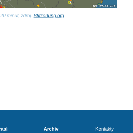
20 minut, zdroj:
Blitzortung.org
así
Archiv
Kontakty