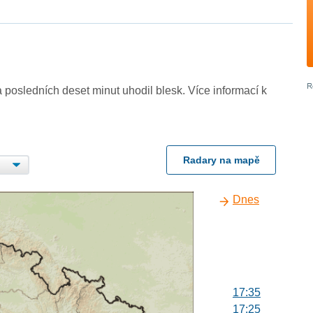
 posledních deset minut uhodil blesk. Více informací k
Radary na mapě
Dnes
17:35
17:25