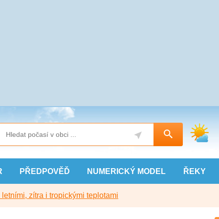
R
PŘEDPOVĚĎ
NUMERICKÝ
MODEL
ŘEKY
etními, zítra i tropickými teplotami