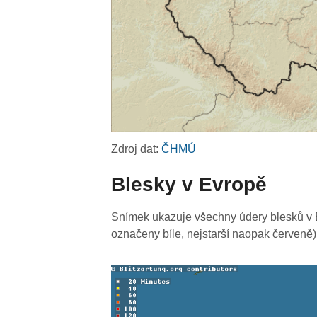
Zdroj dat:
ČHMÚ
Blesky v Evropě
Snímek ukazuje všechny údery blesků v E
označeny bíle, nejstarší naopak červeně)