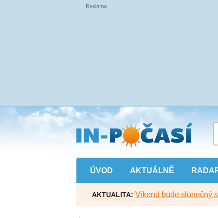
Přejít
na
hlavní
obsah
ÚVOD
AKTUÁLNĚ
RADA
Víkend bude slunečný s l
AKTUALITA: