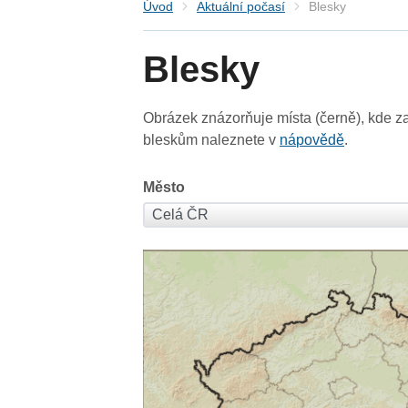
Úvod
Aktuální počasí
Blesky
Blesky
Obrázek znázorňuje místa (černě), kde za
bleskům naleznete v
nápovědě
.
Město