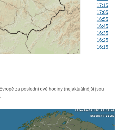
17:15
17:05
16:55
16:45
16:35
16:25
16:15
16:05
15:55
15:45
15:35
15:25
15:15
vropě za poslední dvě hodiny (nejaktuálnější jsou
15:05
.
14:55
14:45
14:35
14:25