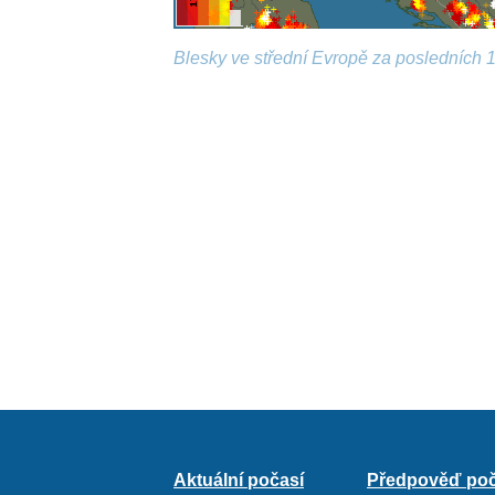
Blesky ve střední Evropě za posledních 1
Aktuální počasí
Předpověď poč