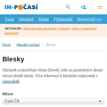
Přejít
na
hlavní
obsah
Úvod
Aktuálně
Radar
Předpověď
Numerický model
Víkend bude slunečný s letními, zítra i tropickými
AKTUALITA:
teplotami
Úvod
Aktuální počasí
Blesky
Blesky
Obrázek znázorňuje místa (černě), kde za posledních deset
minut uhodil blesk. Více informací k bleskům naleznete v
nápovědě
.
Město