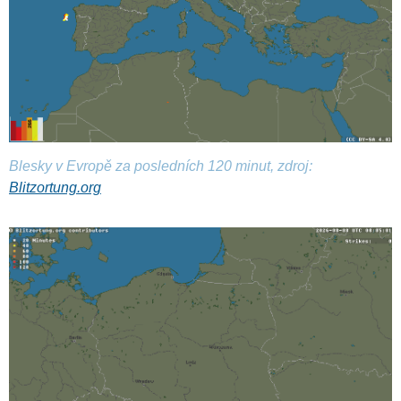
Blesky v Evropě za posledních 120 minut, zdroj:
Blitzortung.org