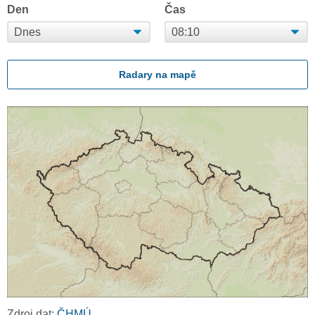
Den
Čas
Radary na mapě
Zdroj dat:
ČHMÚ