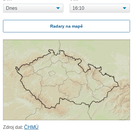
Radary na mapě
Zdroj dat:
ČHMÚ