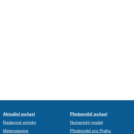
Aktuální počasí
Předpověď počasí
Radarové snímky
Numerický model
Meteostanice
Předpověď pro Prahu