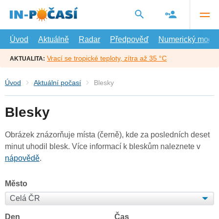
Přejít
na
hlavní
obsah
Úvod
Aktuálně
Radar
Předpověď
Numerický model
Vrací se tropické teploty, zítra až 35 °C
AKTUALITA:
Úvod
Aktuální počasí
Blesky
Blesky
Obrázek znázorňuje místa (černě), kde za posledních deset
minut uhodil blesk. Více informací k bleskům naleznete v
nápovědě
.
Město
Den
Čas