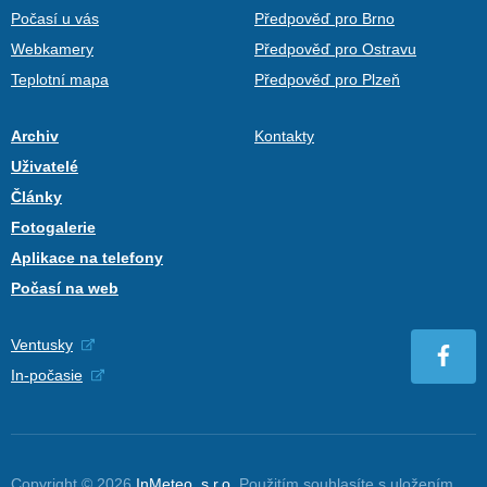
Počasí u vás
Předpověď pro Brno
Webkamery
Předpověď pro Ostravu
Teplotní mapa
Předpověď pro Plzeň
Archiv
Kontakty
Uživatelé
Články
Fotogalerie
Aplikace na telefony
Počasí na web
Ventusky
In-počasie
Copyright © 2026
InMeteo, s.r.o.
Použitím souhlasíte s uložením