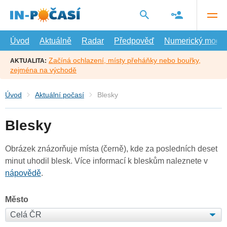
Přejít
na
hlavní
obsah
Úvod
Aktuálně
Radar
Předpověď
Numerický model
Začíná ochlazení, místy přeháňky nebo bouřky,
AKTUALITA:
zejména na východě
Úvod
Aktuální počasí
Blesky
Blesky
Obrázek znázorňuje místa (černě), kde za posledních deset
minut uhodil blesk. Více informací k bleskům naleznete v
nápovědě
.
Město