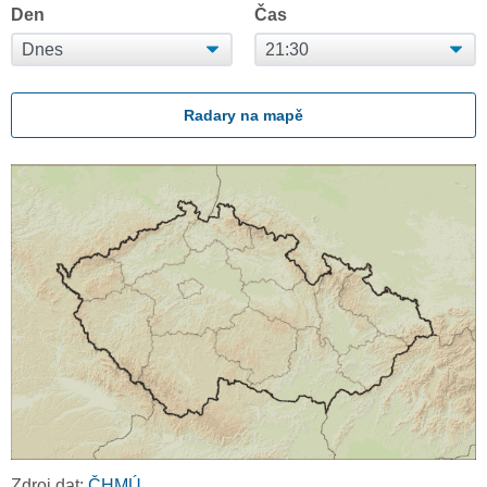
Den
Čas
Radary na mapě
Zdroj dat:
ČHMÚ