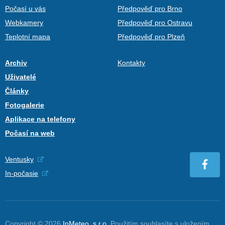
Počasí u vás
Předpověď pro Brno
Webkamery
Předpověď pro Ostravu
Teplotní mapa
Předpověď pro Plzeň
Archiv
Kontakty
Uživatelé
Články
Fotogalerie
Aplikace na telefony
Počasí na web
Ventusky
In-počasie
Copyright © 2026
InMeteo, s.r.o.
Použitím souhlasíte s uložením