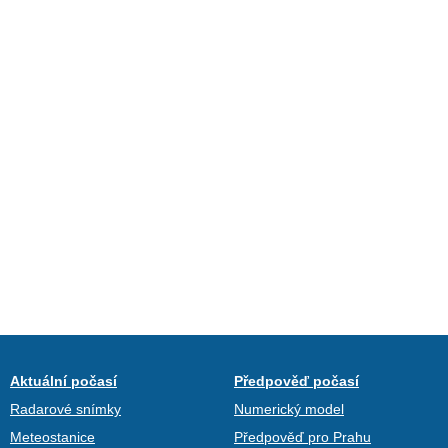
Aktuální počasí
Předpověď počasí
Radarové snímky
Numerický model
Meteostanice
Předpověď pro Prahu