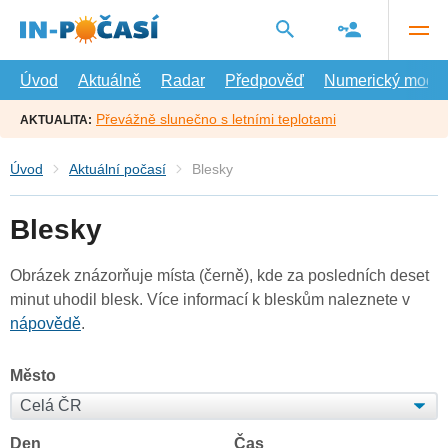
Přejít
na
hlavní
obsah
Úvod
Aktuálně
Radar
Předpověď
Numerický model
Převážně slunečno s letními teplotami
AKTUALITA:
Úvod
Aktuální počasí
Blesky
Blesky
Obrázek znázorňuje místa (černě), kde za posledních deset
minut uhodil blesk. Více informací k bleskům naleznete v
nápovědě
.
Město
Den
Čas