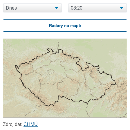
Radary na mapě
Zdroj dat:
ČHMÚ