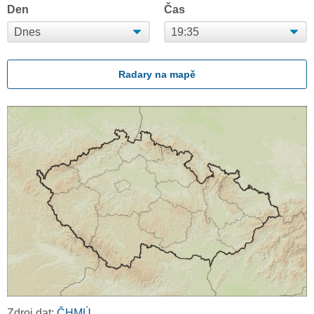
Den
Čas
Radary na mapě
Zdroj dat:
ČHMÚ