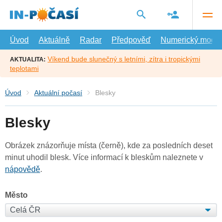
Přejít
na
hlavní
obsah
Úvod
Aktuálně
Radar
Předpověď
Numerický model
Víkend bude slunečný s letními, zítra i tropickými
AKTUALITA:
teplotami
Úvod
Aktuální počasí
Blesky
Blesky
Obrázek znázorňuje místa (černě), kde za posledních deset
minut uhodil blesk. Více informací k bleskům naleznete v
nápovědě
.
Město