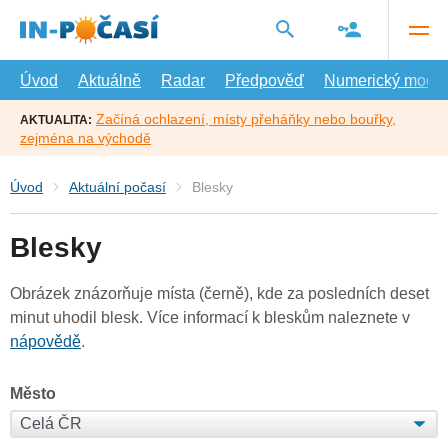
Přejít
na
hlavní
obsah
Úvod
Aktuálně
Radar
Předpověď
Numerický model
Začíná ochlazení, místy přeháňky nebo bouřky,
AKTUALITA:
zejména na východě
Úvod
Aktuální počasí
Blesky
Blesky
Obrázek znázorňuje místa (černě), kde za posledních deset
minut uhodil blesk. Více informací k bleskům naleznete v
nápovědě
.
Město