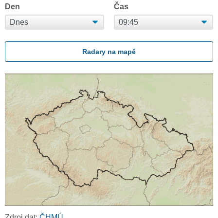
Den
Čas
Radary na mapě
Zdroj dat:
ČHMÚ