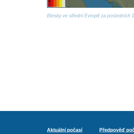
Blesky ve střední Evropě za posledních 1
Aktuální počasí
Předpověď poč