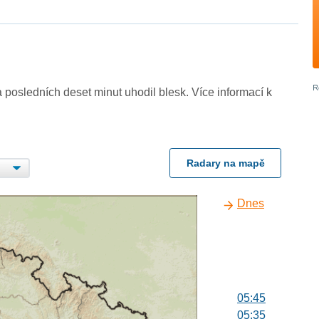
 posledních deset minut uhodil blesk. Více informací k
Radary na mapě
Dnes
05:45
05:35