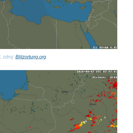
, zdroj:
Blitzortung.org