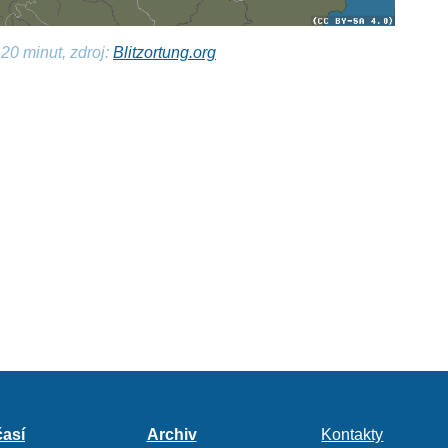
20 minut, zdroj:
Blitzortung.org
así
Archiv
Kontakty