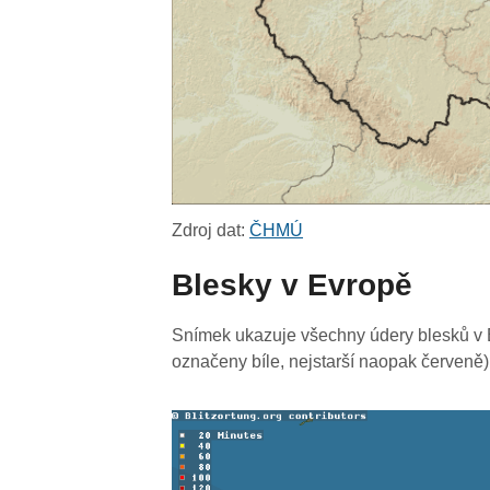
Zdroj dat:
ČHMÚ
Blesky v Evropě
Snímek ukazuje všechny údery blesků v E
označeny bíle, nejstarší naopak červeně)