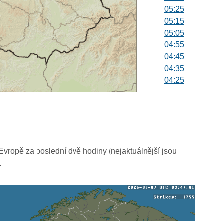
05:25
05:15
05:05
04:55
04:45
04:35
04:25
04:15
04:05
03:55
03:45
03:35
03:25
vropě za poslední dvě hodiny (nejaktuálnější jsou
03:15
.
03:05
02:55
02:45
02:35