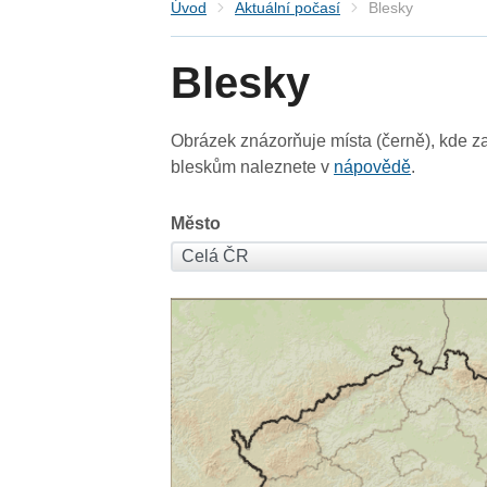
Úvod
Aktuální počasí
Blesky
Blesky
Obrázek znázorňuje místa (černě), kde za
bleskům naleznete v
nápovědě
.
Město