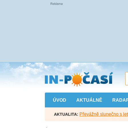
Přejít
na
hlavní
obsah
ÚVOD
AKTUÁLNĚ
RADA
Převážně slunečno s let
AKTUALITA: