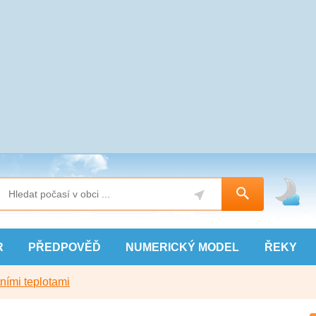
R
PŘEDPOVĚĎ
NUMERICKÝ
MODEL
ŘEKY
ními teplotami