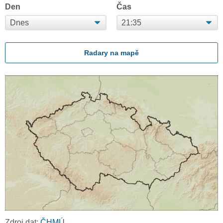
Den
Čas
Radary na mapě
Zdroj dat:
ČHMÚ