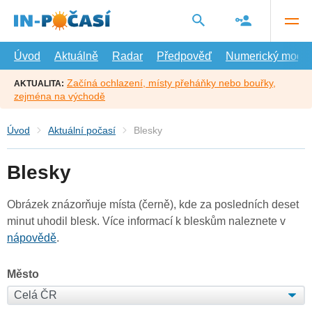
Přejít
na
hlavní
obsah
Úvod
Aktuálně
Radar
Předpověď
Numerický model
Začíná ochlazení, místy přeháňky nebo bouřky,
AKTUALITA:
zejména na východě
Úvod
Aktuální počasí
Blesky
Blesky
Obrázek znázorňuje místa (černě), kde za posledních deset
minut uhodil blesk. Více informací k bleskům naleznete v
nápovědě
.
Město