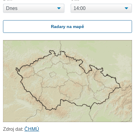
Radary na mapě
Zdroj dat:
ČHMÚ