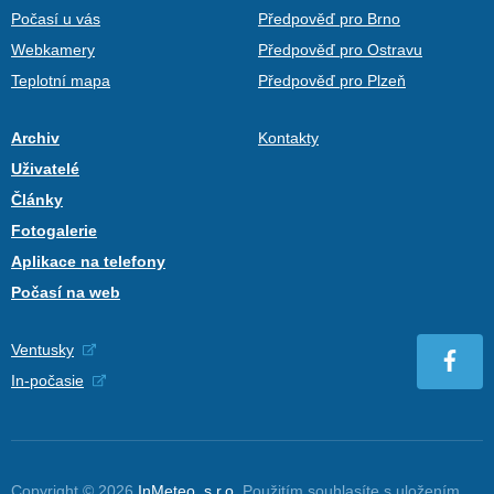
Počasí u vás
Předpověď pro Brno
Webkamery
Předpověď pro Ostravu
Teplotní mapa
Předpověď pro Plzeň
Archiv
Kontakty
Uživatelé
Články
Fotogalerie
Aplikace na telefony
Počasí na web
Ventusky
In-počasie
Copyright © 2026
InMeteo, s.r.o.
Použitím souhlasíte s uložením