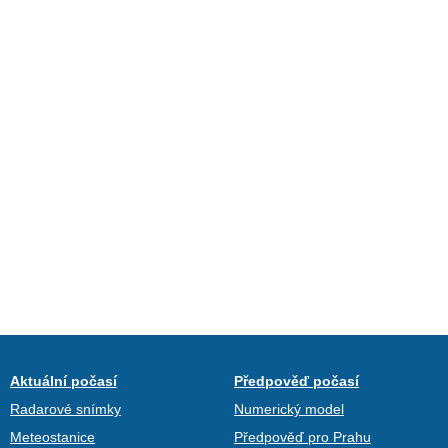
Aktuální počasí
Předpověď počasí
Radarové snímky
Numerický model
Meteostanice
Předpověď pro Prahu