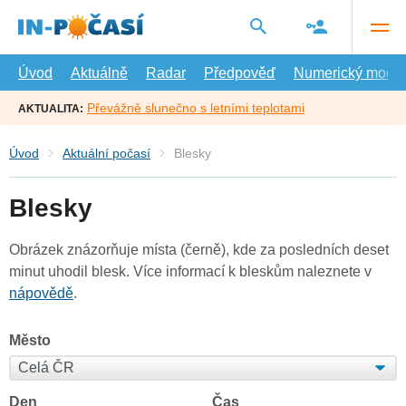
Přejít
na
hlavní
obsah
Úvod
Aktuálně
Radar
Předpověď
Numerický model
Převážně slunečno s letními teplotami
AKTUALITA:
Úvod
Aktuální počasí
Blesky
Blesky
Obrázek znázorňuje místa (černě), kde za posledních deset
minut uhodil blesk. Více informací k bleskům naleznete v
nápovědě
.
Město
Den
Čas