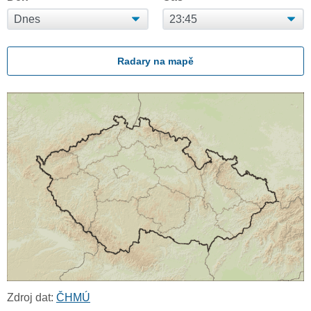
Radary na mapě
Zdroj dat:
ČHMÚ