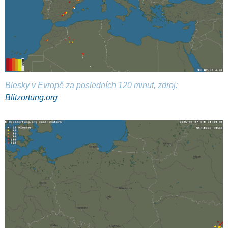
Blesky v Evropě za posledních 120 minut, zdroj:
Blitzortung.org