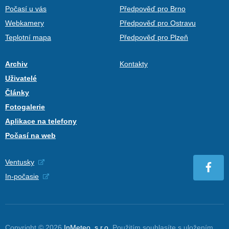
Počasí u vás
Předpověď pro Brno
Webkamery
Předpověď pro Ostravu
Teplotní mapa
Předpověď pro Plzeň
Archiv
Kontakty
Uživatelé
Články
Fotogalerie
Aplikace na telefony
Počasí na web
Ventusky
In-počasie
Copyright © 2026
InMeteo, s.r.o.
Použitím souhlasíte s uložením