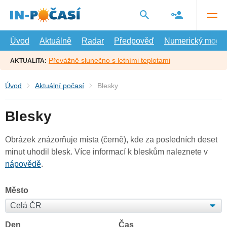
Přejít
na
hlavní
obsah
Úvod
Aktuálně
Radar
Předpověď
Numerický model
Převážně slunečno s letními teplotami
AKTUALITA:
Úvod
Aktuální počasí
Blesky
Blesky
Obrázek znázorňuje místa (černě), kde za posledních deset
minut uhodil blesk. Více informací k bleskům naleznete v
nápovědě
.
Město
Den
Čas