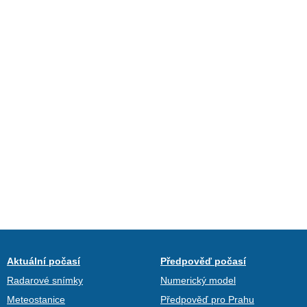
Aktuální počasí
Předpověď počasí
Radarové snímky
Numerický model
Meteostanice
Předpověď pro Prahu