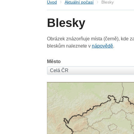
Úvod
Aktuální počasí
Blesky
Blesky
Obrázek znázorňuje místa (černě), kde za
bleskům naleznete v
nápovědě
.
Město