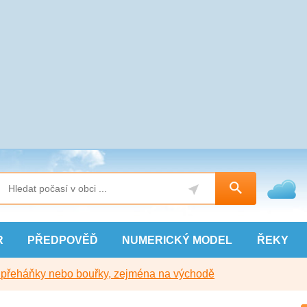
R
PŘEDPOVĚĎ
NUMERICKÝ
MODEL
ŘEKY
y přeháňky nebo bouřky, zejména na východě