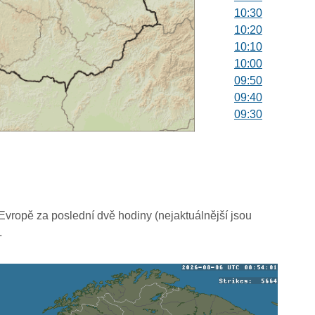
10:30
10:20
10:10
10:00
09:50
09:40
09:30
09:20
09:10
09:00
08:50
08:40
08:30
vropě za poslední dvě hodiny (nejaktuálnější jsou
08:20
.
08:10
08:00
07:50
07:40