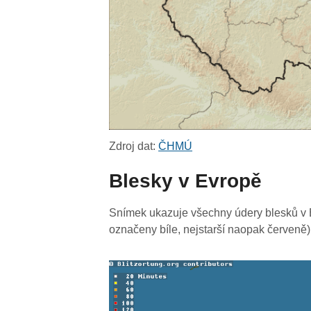
Zdroj dat:
ČHMÚ
Blesky v Evropě
Snímek ukazuje všechny údery blesků v E
označeny bíle, nejstarší naopak červeně)