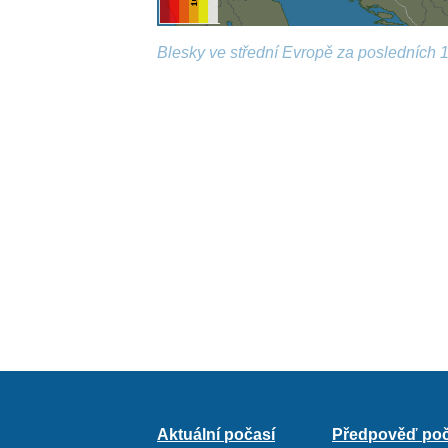
Blesky ve střední Evropě za posledních 1
Aktuální počasí
Předpověď poč