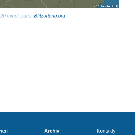
20 minut, zdroj:
Blitzortung.org
así
Archiv
Kontakty