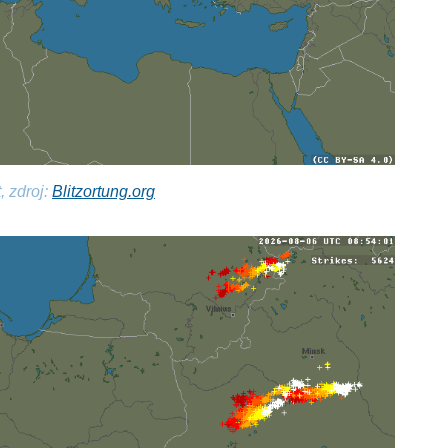
, zdroj:
Blitzortung.org