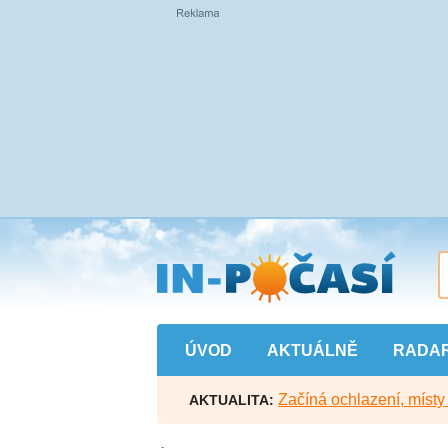
Přejít
na
hlavní
obsah
ÚVOD
AKTUÁLNĚ
RADA
Začíná ochlazení, míst
AKTUALITA: