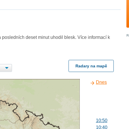
 posledních deset minut uhodil blesk. Více informací k
Radary na mapě
Dnes
10:50
10:40