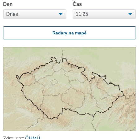
Den
Čas
Radary na mapě
Zdroj dat:
ČHMÚ