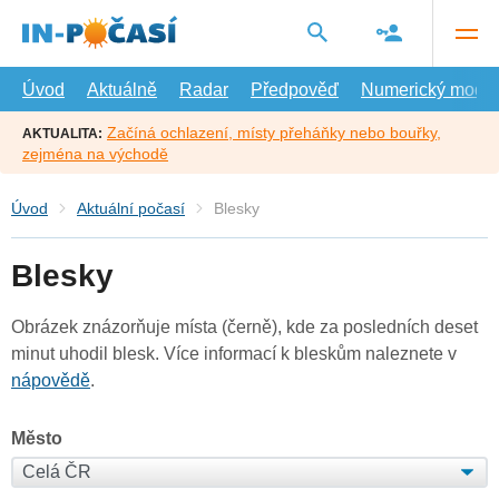
Přejít
na
hlavní
obsah
Úvod
Aktuálně
Radar
Předpověď
Numerický model
Začíná ochlazení, místy přeháňky nebo bouřky,
AKTUALITA:
zejména na východě
Úvod
Aktuální počasí
Blesky
Blesky
Obrázek znázorňuje místa (černě), kde za posledních deset
minut uhodil blesk. Více informací k bleskům naleznete v
nápovědě
.
Město