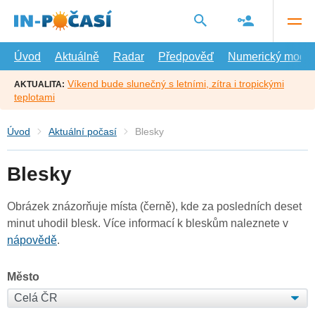
Přejít
na
hlavní
obsah
Úvod
Aktuálně
Radar
Předpověď
Numerický model
Víkend bude slunečný s letními, zítra i tropickými
AKTUALITA:
teplotami
Úvod
Aktuální počasí
Blesky
Blesky
Obrázek znázorňuje místa (černě), kde za posledních deset
minut uhodil blesk. Více informací k bleskům naleznete v
nápovědě
.
Město