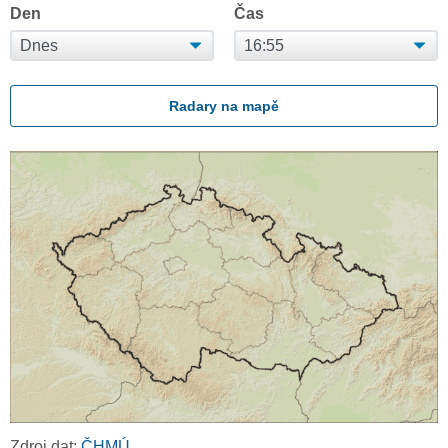
Den
Čas
Radary na mapě
Zdroj dat:
ČHMÚ