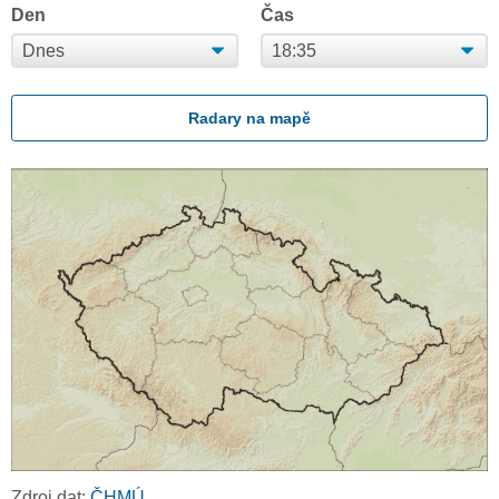
Den
Čas
Radary na mapě
Zdroj dat:
ČHMÚ