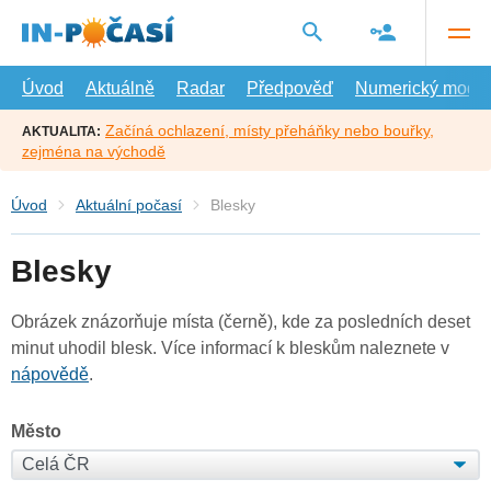
Přejít
na
hlavní
obsah
Úvod
Aktuálně
Radar
Předpověď
Numerický model
Začíná ochlazení, místy přeháňky nebo bouřky,
AKTUALITA:
zejména na východě
Úvod
Aktuální počasí
Blesky
Blesky
Obrázek znázorňuje místa (černě), kde za posledních deset
minut uhodil blesk. Více informací k bleskům naleznete v
nápovědě
.
Město