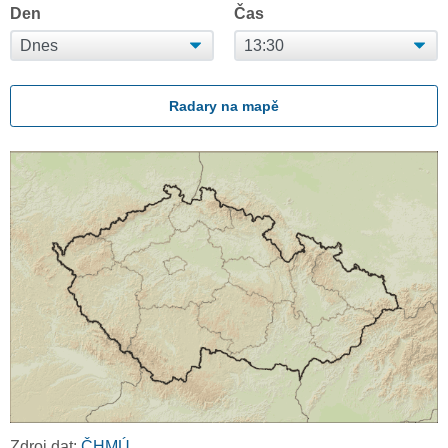
Den
Čas
Radary na mapě
Zdroj dat:
ČHMÚ