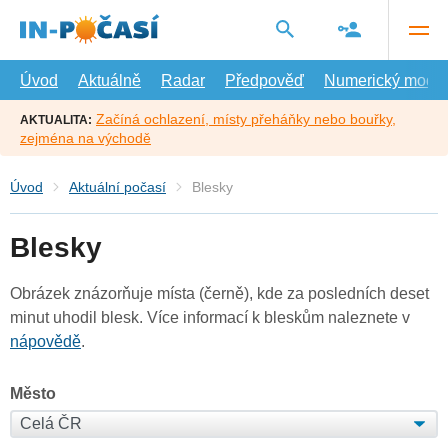
Přejít
na
hlavní
obsah
Úvod
Aktuálně
Radar
Předpověď
Numerický model
Začíná ochlazení, místy přeháňky nebo bouřky,
AKTUALITA:
zejména na východě
Úvod
Aktuální počasí
Blesky
Blesky
Obrázek znázorňuje místa (černě), kde za posledních deset
minut uhodil blesk. Více informací k bleskům naleznete v
nápovědě
.
Město