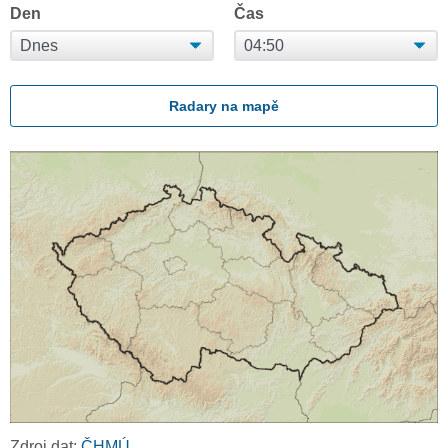
Den
Čas
Radary na mapě
Zdroj dat:
ČHMÚ