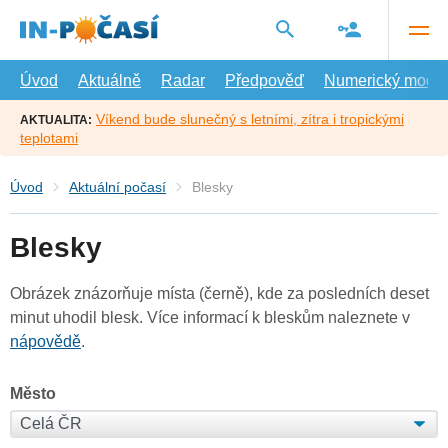
Přejít
na
hlavní
obsah
Úvod
Aktuálně
Radar
Předpověď
Numerický model
Víkend bude slunečný s letními, zítra i tropickými
AKTUALITA:
teplotami
Úvod
Aktuální počasí
Blesky
Blesky
Obrázek znázorňuje místa (černě), kde za posledních deset
minut uhodil blesk. Více informací k bleskům naleznete v
nápovědě
.
Město