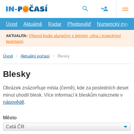
Přejít
na
hlavní
obsah
Úvod
Aktuálně
Radar
Předpověď
Numerický model
Víkend bude slunečný s letními, zítra i tropickými
AKTUALITA:
teplotami
Úvod
Aktuální počasí
Blesky
Blesky
Obrázek znázorňuje místa (černě), kde za posledních deset
minut uhodil blesk. Více informací k bleskům naleznete v
nápovědě
.
Město