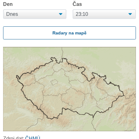
Den
Čas
Radary na mapě
Zdroj dat:
ČHMÚ