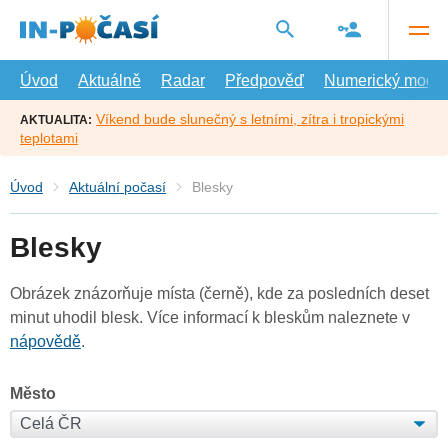
Přejít
na
hlavní
obsah
Úvod
Aktuálně
Radar
Předpověď
Numerický model
Víkend bude slunečný s letními, zítra i tropickými
AKTUALITA:
teplotami
Úvod
Aktuální počasí
Blesky
Blesky
Obrázek znázorňuje místa (černě), kde za posledních deset
minut uhodil blesk. Více informací k bleskům naleznete v
nápovědě
.
Město