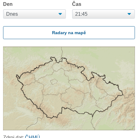
Den
Čas
Radary na mapě
Zdroj dat:
ČHMÚ