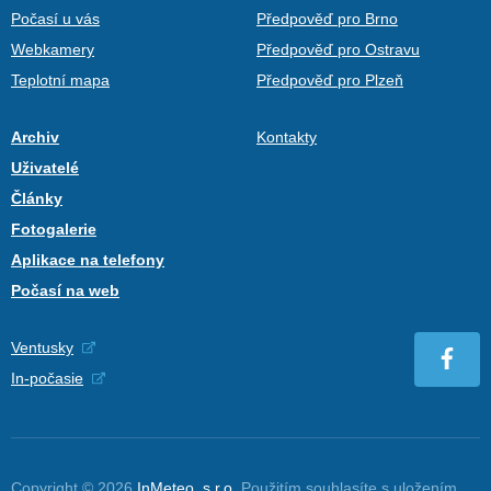
Počasí u vás
Předpověď pro Brno
Webkamery
Předpověď pro Ostravu
Teplotní mapa
Předpověď pro Plzeň
Archiv
Kontakty
Uživatelé
Články
Fotogalerie
Aplikace na telefony
Počasí na web
Ventusky
In-počasie
Copyright © 2026
InMeteo, s.r.o.
Použitím souhlasíte s uložením