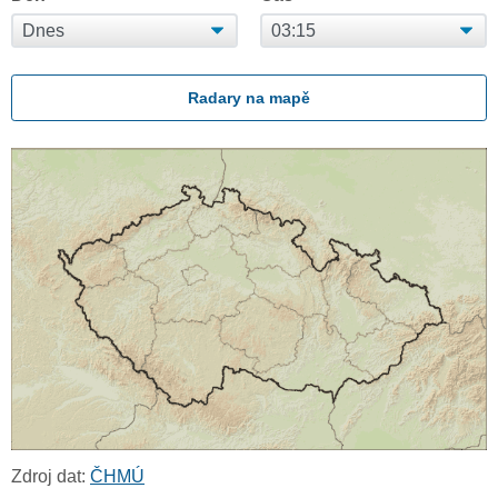
Radary na mapě
Zdroj dat:
ČHMÚ