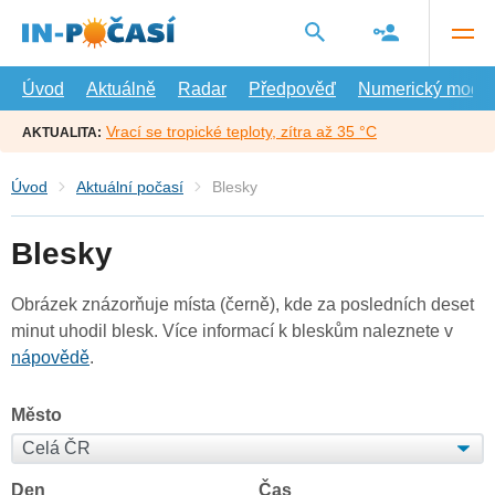
Přejít
na
hlavní
obsah
Úvod
Aktuálně
Radar
Předpověď
Numerický model
Vrací se tropické teploty, zítra až 35 °C
AKTUALITA:
Úvod
Aktuální počasí
Blesky
Blesky
Obrázek znázorňuje místa (černě), kde za posledních deset
minut uhodil blesk. Více informací k bleskům naleznete v
nápovědě
.
Město
Den
Čas