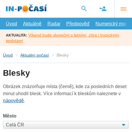
Přejít
na
hlavní
obsah
Úvod
Aktuálně
Radar
Předpověď
Numerický model
Víkend bude slunečný s letními, zítra i tropickými
AKTUALITA:
teplotami
Úvod
Aktuální počasí
Blesky
Blesky
Obrázek znázorňuje místa (černě), kde za posledních deset
minut uhodil blesk. Více informací k bleskům naleznete v
nápovědě
.
Město