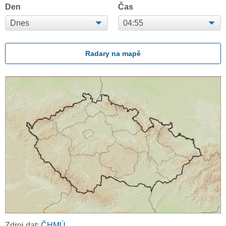
Den
Čas
Radary na mapě
Zdroj dat:
ČHMÚ