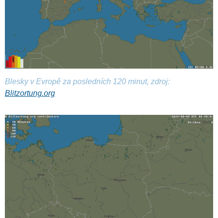
Blesky v Evropě za posledních 120 minut, zdroj:
Blitzortung.org