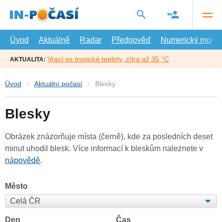
Přejít
na
hlavní
obsah
Úvod
Aktuálně
Radar
Předpověď
Numerický model
Vrací se tropické teploty, zítra až 35 °C
AKTUALITA:
Úvod
Aktuální počasí
Blesky
Blesky
Obrázek znázorňuje místa (černě), kde za posledních deset
minut uhodil blesk. Více informací k bleskům naleznete v
nápovědě
.
Město
Den
Čas