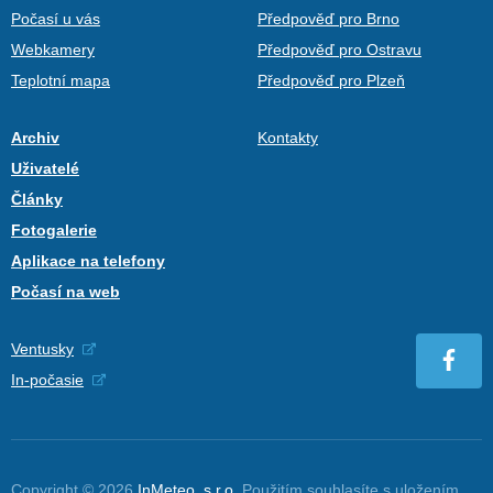
Počasí u vás
Předpověď pro Brno
Webkamery
Předpověď pro Ostravu
Teplotní mapa
Předpověď pro Plzeň
Archiv
Kontakty
Uživatelé
Články
Fotogalerie
Aplikace na telefony
Počasí na web
Ventusky
In-počasie
Copyright © 2026
InMeteo, s.r.o.
Použitím souhlasíte s uložením