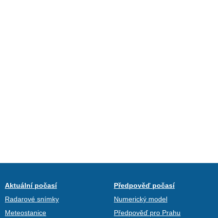
Aktuální počasí
Předpověď počasí
Radarové snímky
Numerický model
Meteostanice
Předpověď pro Prahu