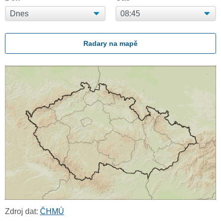
Radary na mapě
Zdroj dat:
ČHMÚ