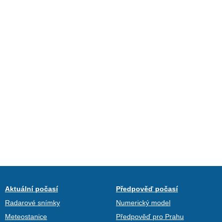
Aktuální počasí
Předpověď počasí
Radarové snímky
Numerický model
Meteostanice
Předpověď pro Prahu