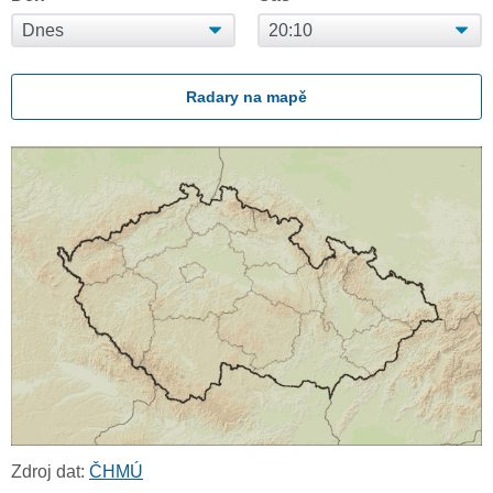
Radary na mapě
Zdroj dat:
ČHMÚ