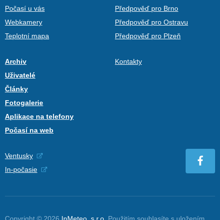
Počasí u vás
Předpověď pro Brno
Webkamery
Předpověď pro Ostravu
Teplotní mapa
Předpověď pro Plzeň
Archiv
Kontakty
Uživatelé
Články
Fotogalerie
Aplikace na telefony
Počasí na web
Ventusky
In-počasie
Copyright © 2026
InMeteo, s.r.o.
Použitím souhlasíte s uložením