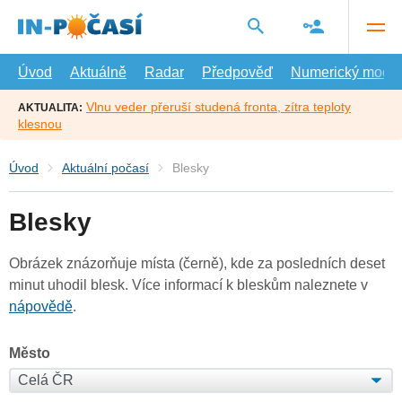
Přejít
na
hlavní
obsah
Úvod
Aktuálně
Radar
Předpověď
Numerický model
Vlnu veder přeruší studená fronta, zítra teploty
AKTUALITA:
klesnou
Úvod
Aktuální počasí
Blesky
Blesky
Obrázek znázorňuje místa (černě), kde za posledních deset
minut uhodil blesk. Více informací k bleskům naleznete v
nápovědě
.
Město