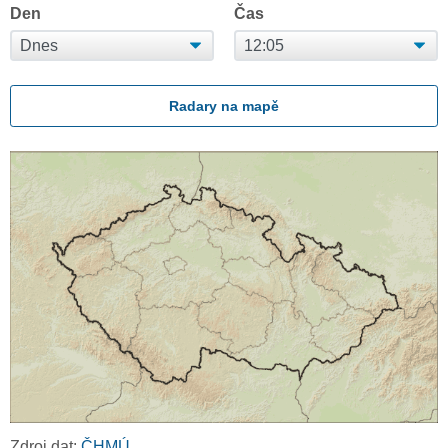
Den
Čas
Radary na mapě
Zdroj dat:
ČHMÚ