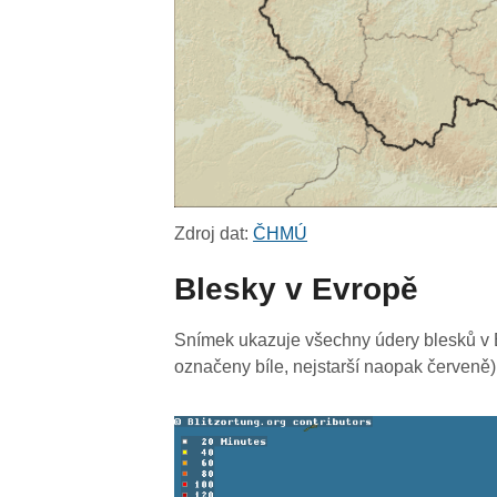
Zdroj dat:
ČHMÚ
Blesky v Evropě
Snímek ukazuje všechny údery blesků v E
označeny bíle, nejstarší naopak červeně)