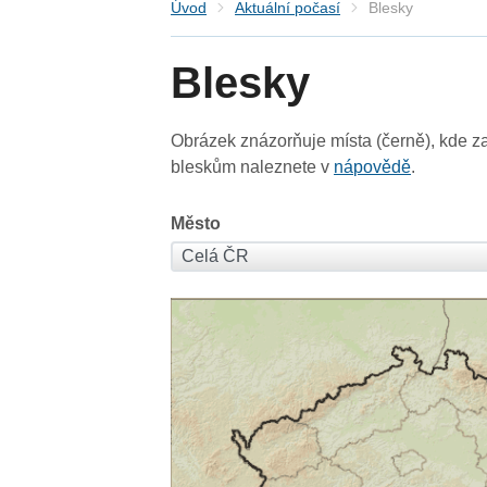
Úvod
Aktuální počasí
Blesky
Blesky
Obrázek znázorňuje místa (černě), kde za
bleskům naleznete v
nápovědě
.
Město