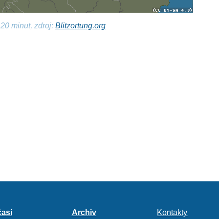
20 minut, zdroj:
Blitzortung.org
así
Archiv
Kontakty