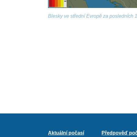
Blesky ve střední Evropě za posledních 1
Aktuální počasí
Předpověď poč