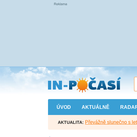
Přejít
na
hlavní
obsah
ÚVOD
AKTUÁLNĚ
RADA
Převážně slunečno s let
AKTUALITA: