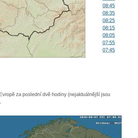
08:45
08:35
08:25
08:15
08:05
07:55
07:45
07:35
07:25
07:15
07:05
06:55
06:45
vropě za poslední dvě hodiny (nejaktuálnější jsou
06:35
.
06:25
06:15
06:05
05:55