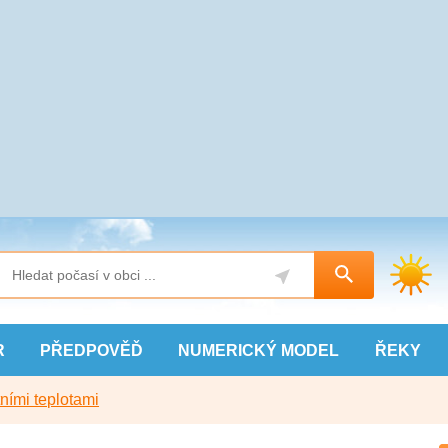
R
PŘEDPOVĚĎ
NUMERICKÝ
MODEL
ŘEKY
ními teplotami