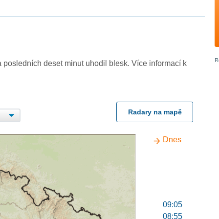
 posledních deset minut uhodil blesk. Více informací k
Radary na mapě
Dnes
09:05
08:55