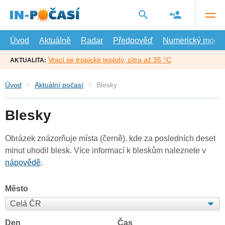
Přejít
na
hlavní
obsah
Úvod
Aktuálně
Radar
Předpověď
Numerický model
Vrací se tropické teploty, zítra až 35 °C
AKTUALITA:
Úvod
Aktuální počasí
Blesky
Blesky
Obrázek znázorňuje místa (černě), kde za posledních deset
minut uhodil blesk. Více informací k bleskům naleznete v
nápovědě
.
Město
Den
Čas