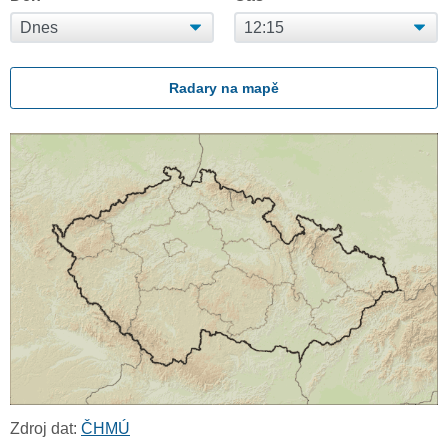
Radary na mapě
Zdroj dat:
ČHMÚ