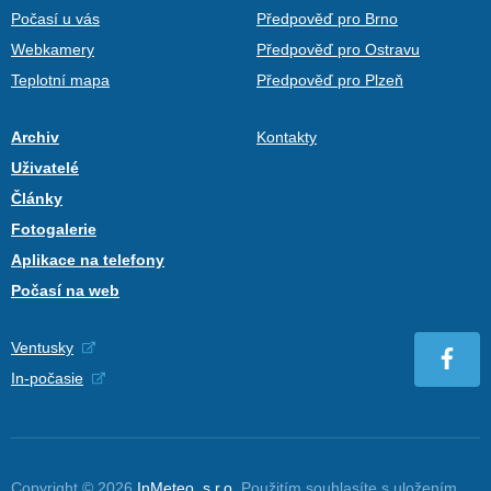
Počasí u vás
Předpověď pro Brno
Webkamery
Předpověď pro Ostravu
Teplotní mapa
Předpověď pro Plzeň
Archiv
Kontakty
Uživatelé
Články
Fotogalerie
Aplikace na telefony
Počasí na web
Ventusky
In-počasie
Copyright © 2026
InMeteo, s.r.o.
Použitím souhlasíte s uložením