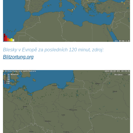
Blesky v Evropě za posledních 120 minut, zdroj:
Blitzortung.org