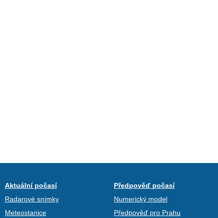
Aktuální počasí
Předpověď počasí
Radarové snímky
Numerický model
Meteostanice
Předpověď pro Prahu