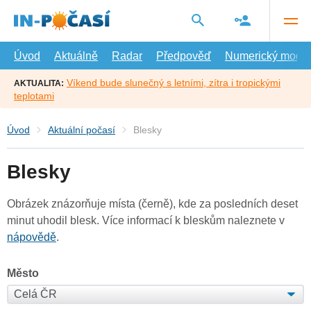
Přejít
na
hlavní
obsah
Úvod
Aktuálně
Radar
Předpověď
Numerický model
Víkend bude slunečný s letními, zítra i tropickými
AKTUALITA:
teplotami
Úvod
Aktuální počasí
Blesky
Blesky
Obrázek znázorňuje místa (černě), kde za posledních deset
minut uhodil blesk. Více informací k bleskům naleznete v
nápovědě
.
Město