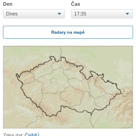
Den
Čas
Radary na mapě
Zdroj dat:
ČHMÚ