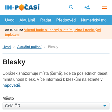
Přejít
na
hlavní
obsah
Úvod
Aktuálně
Radar
Předpověď
Numerický model
Víkend bude slunečný s letními, zítra i tropickými
AKTUALITA:
teplotami
Úvod
Aktuální počasí
Blesky
Blesky
Obrázek znázorňuje místa (černě), kde za posledních deset
minut uhodil blesk. Více informací k bleskům naleznete v
nápovědě
.
Město