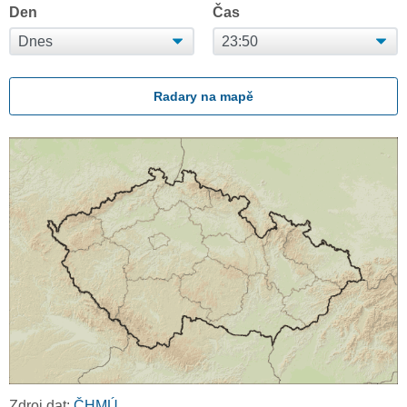
Den
Čas
Radary na mapě
Zdroj dat:
ČHMÚ