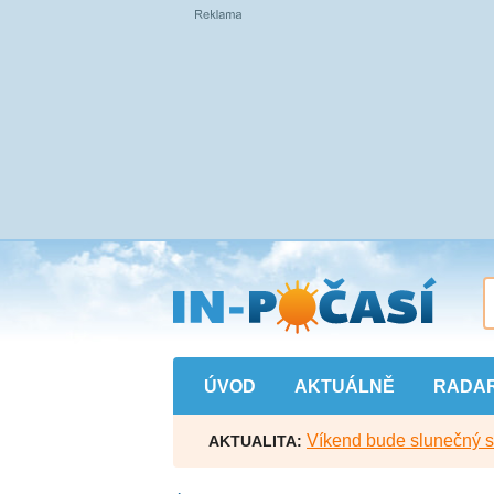
Přejít
na
hlavní
obsah
ÚVOD
AKTUÁLNĚ
RADA
Víkend bude slunečný s l
AKTUALITA: