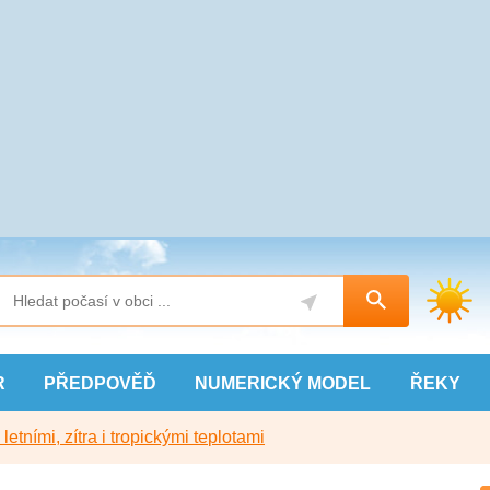
R
PŘEDPOVĚĎ
NUMERICKÝ
MODEL
ŘEKY
etními, zítra i tropickými teplotami