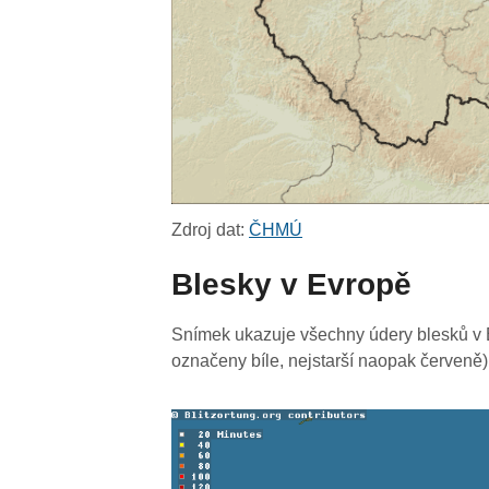
Zdroj dat:
ČHMÚ
Blesky v Evropě
Snímek ukazuje všechny údery blesků v E
označeny bíle, nejstarší naopak červeně)