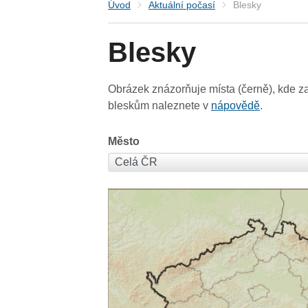
Úvod
Aktuální počasí
Blesky
Blesky
Obrázek znázorňuje místa (černě), kde za
bleskům naleznete v
nápovědě
.
Město