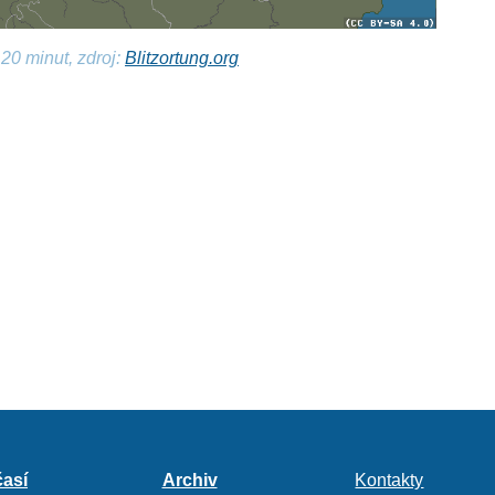
20 minut, zdroj:
Blitzortung.org
así
Archiv
Kontakty