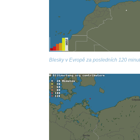
Blesky v Evropě za posledních 120 minut