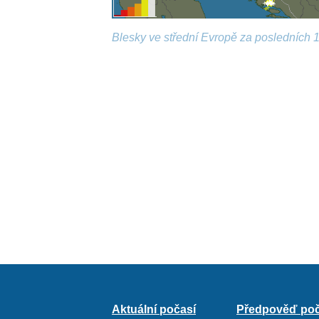
Blesky ve střední Evropě za posledních 1
Aktuální počasí
Předpověď poč