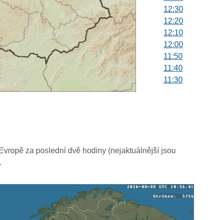
12:30
12:20
12:10
12:00
11:50
11:40
11:30
11:20
11:10
11:00
10:50
10:40
10:30
vropě za poslední dvě hodiny (nejaktuálnější jsou
10:20
.
10:10
10:00
09:50
09:40