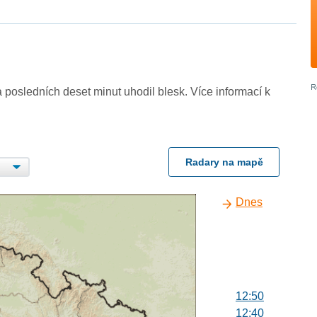
 posledních deset minut uhodil blesk. Více informací k
Radary na mapě
Dnes
12:50
12:40