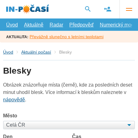
Přejít
na
hlavní
obsah
Úvod
Aktuálně
Radar
Předpověď
Numerický model
Převážně slunečno s letními teplotami
AKTUALITA:
Úvod
Aktuální počasí
Blesky
Blesky
Obrázek znázorňuje místa (černě), kde za posledních deset
minut uhodil blesk. Více informací k bleskům naleznete v
nápovědě
.
Město
Den
Čas