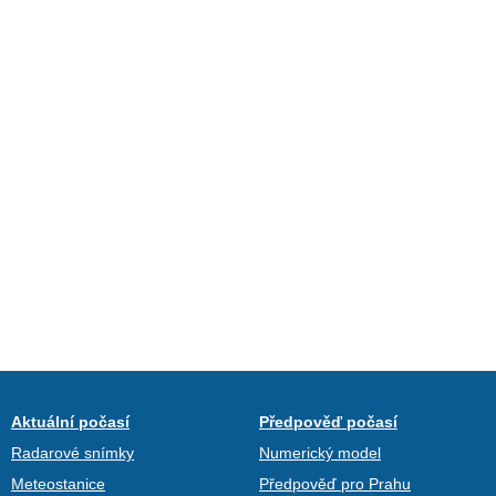
Aktuální počasí
Předpověď počasí
Radarové snímky
Numerický model
Meteostanice
Předpověď pro Prahu