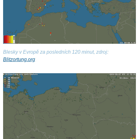
Blesky v Evropě za posledních 120 minut, zdroj:
Blitzortung.org