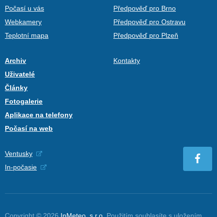
Počasí u vás
Předpověď pro Brno
Webkamery
Předpověď pro Ostravu
Teplotní mapa
Předpověď pro Plzeň
Archiv
Kontakty
Uživatelé
Články
Fotogalerie
Aplikace na telefony
Počasí na web
Ventusky
In-počasie
Copyright © 2026
InMeteo, s.r.o.
Použitím souhlasíte s uložením