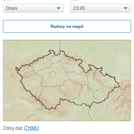
Radary na mapě
Zdroj dat:
ČHMÚ