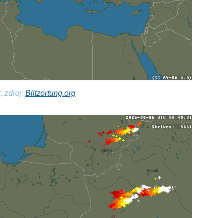
, zdroj:
Blitzortung.org