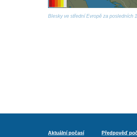
Blesky ve střední Evropě za posledních 1
Aktuální počasí
Předpověď poč