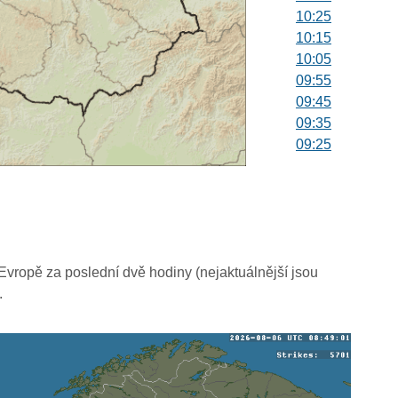
10:25
10:15
10:05
09:55
09:45
09:35
09:25
09:15
09:05
08:55
08:45
08:35
08:25
vropě za poslední dvě hodiny (nejaktuálnější jsou
08:15
.
08:05
07:55
07:45
07:35