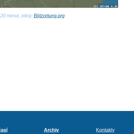
20 minut, zdroj:
Blitzortung.org
así
Archiv
Kontakty