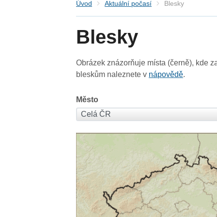
Úvod
Aktuální počasí
Blesky
Blesky
Obrázek znázorňuje místa (černě), kde za
bleskům naleznete v
nápovědě
.
Město