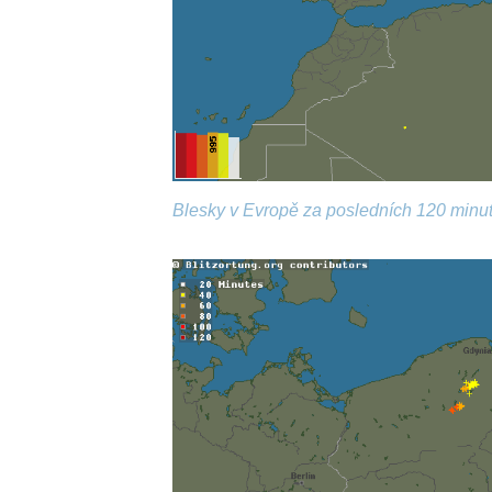
Blesky v Evropě za posledních 120 minut