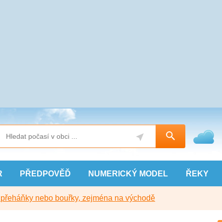
R
PŘEDPOVĚĎ
NUMERICKÝ
MODEL
ŘEKY
y přeháňky nebo bouřky, zejména na východě