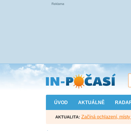
Přejít
na
hlavní
obsah
ÚVOD
AKTUÁLNĚ
RADA
Začíná ochlazení, míst
AKTUALITA: