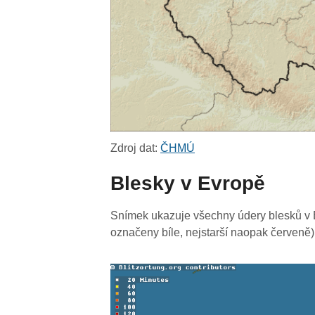
Zdroj dat:
ČHMÚ
Blesky v Evropě
Snímek ukazuje všechny údery blesků v E
označeny bíle, nejstarší naopak červeně)