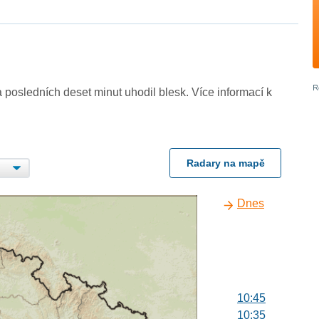
 posledních deset minut uhodil blesk. Více informací k
Radary na mapě
Dnes
10:45
10:35