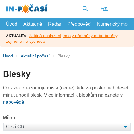
Přejít
na
hlavní
obsah
Úvod
Aktuálně
Radar
Předpověď
Numerický model
Začíná ochlazení, místy přeháňky nebo bouřky,
AKTUALITA:
zejména na východě
Úvod
Aktuální počasí
Blesky
Blesky
Obrázek znázorňuje místa (černě), kde za posledních deset
minut uhodil blesk. Více informací k bleskům naleznete v
nápovědě
.
Město