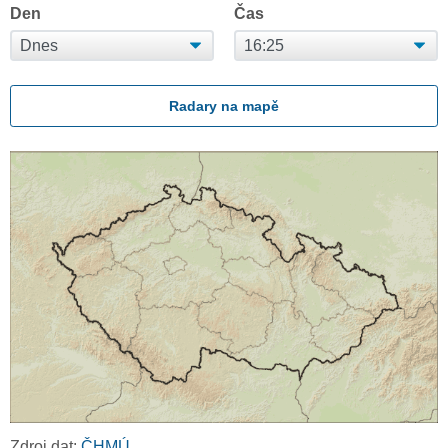
Den
Čas
Radary na mapě
Zdroj dat:
ČHMÚ