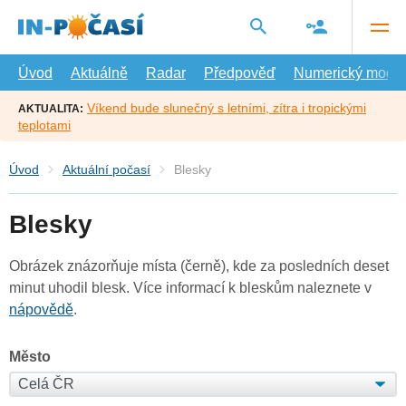
Přejít
na
hlavní
obsah
Úvod
Aktuálně
Radar
Předpověď
Numerický model
Víkend bude slunečný s letními, zítra i tropickými
AKTUALITA:
teplotami
Úvod
Aktuální počasí
Blesky
Blesky
Obrázek znázorňuje místa (černě), kde za posledních deset
minut uhodil blesk. Více informací k bleskům naleznete v
nápovědě
.
Město