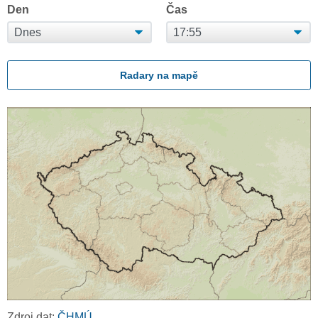
Den
Čas
Radary na mapě
Zdroj dat:
ČHMÚ