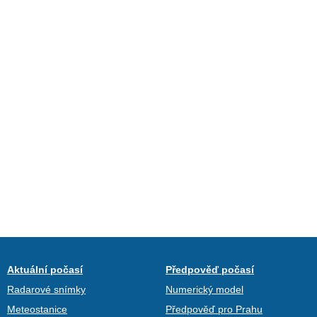
Aktuální počasí
Předpověď počasí
Radarové snímky
Numerický model
Meteostanice
Předpověď pro Prahu