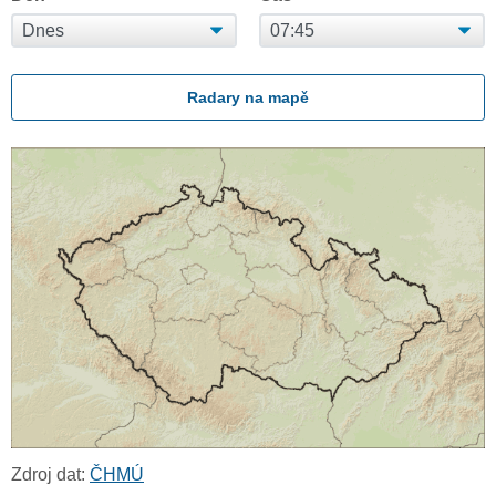
Radary na mapě
Zdroj dat:
ČHMÚ