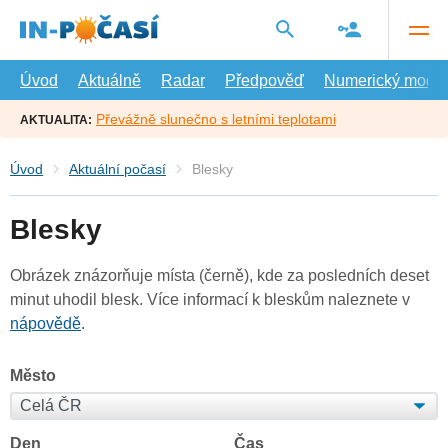
Přejít
na
hlavní
obsah
Úvod
Aktuálně
Radar
Předpověď
Numerický model
Převážně slunečno s letními teplotami
AKTUALITA:
Úvod
Aktuální počasí
Blesky
Blesky
Obrázek znázorňuje místa (černě), kde za posledních deset
minut uhodil blesk. Více informací k bleskům naleznete v
nápovědě
.
Město
Den
Čas