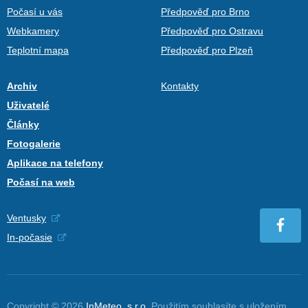
Počasí u vás
Předpověď pro Brno
Webkamery
Předpověď pro Ostravu
Teplotní mapa
Předpověď pro Plzeň
Archiv
Kontakty
Uživatelé
Články
Fotogalerie
Aplikace na telefony
Počasí na web
Ventusky
In-počasie
Copyright © 2026
InMeteo, s.r.o.
Použitím souhlasíte s uložením