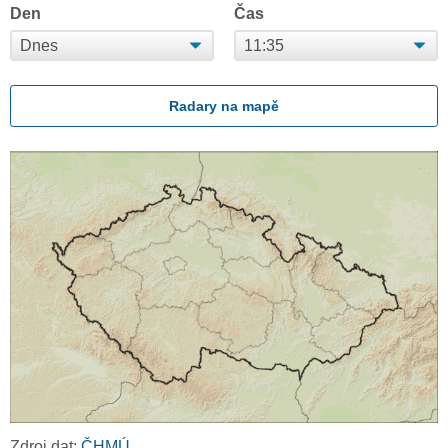
Den
Čas
Radary na mapě
Zdroj dat:
ČHMÚ