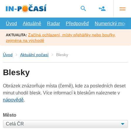
Přejít
na
hlavní
obsah
Úvod
Aktuálně
Radar
Předpověď
Numerický model
Začíná ochlazení, místy přeháňky nebo bouřky,
AKTUALITA:
zejména na východě
Úvod
Aktuální počasí
Blesky
Blesky
Obrázek znázorňuje místa (černě), kde za posledních deset
minut uhodil blesk. Více informací k bleskům naleznete v
nápovědě
.
Město