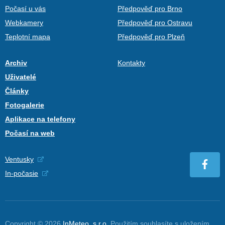
Počasí u vás
Předpověď pro Brno
Webkamery
Předpověď pro Ostravu
Teplotní mapa
Předpověď pro Plzeň
Archiv
Kontakty
Uživatelé
Články
Fotogalerie
Aplikace na telefony
Počasí na web
Ventusky
In-počasie
Copyright © 2026
InMeteo, s.r.o.
Použitím souhlasíte s uložením