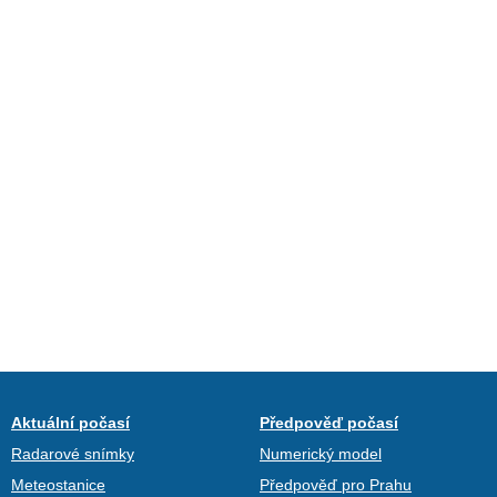
Aktuální počasí
Předpověď počasí
Radarové snímky
Numerický model
Meteostanice
Předpověď pro Prahu