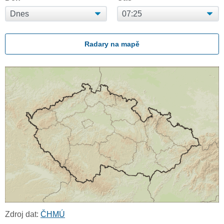
Radary na mapě
Zdroj dat:
ČHMÚ