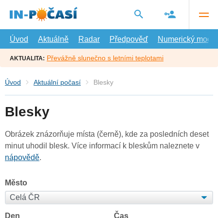
Přejít
na
hlavní
obsah
Úvod
Aktuálně
Radar
Předpověď
Numerický model
Převážně slunečno s letními teplotami
AKTUALITA:
Úvod
Aktuální počasí
Blesky
Blesky
Obrázek znázorňuje místa (černě), kde za posledních deset
minut uhodil blesk. Více informací k bleskům naleznete v
nápovědě
.
Město
Den
Čas