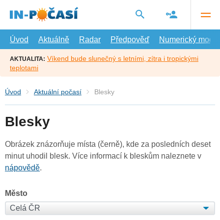
Přejít
na
hlavní
obsah
Úvod
Aktuálně
Radar
Předpověď
Numerický model
Víkend bude slunečný s letními, zítra i tropickými
AKTUALITA:
teplotami
Úvod
Aktuální počasí
Blesky
Blesky
Obrázek znázorňuje místa (černě), kde za posledních deset
minut uhodil blesk. Více informací k bleskům naleznete v
nápovědě
.
Město