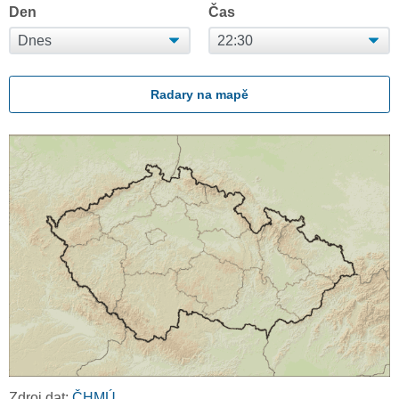
Den
Čas
Radary na mapě
Zdroj dat:
ČHMÚ