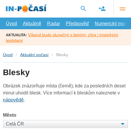
Přejít
na
hlavní
obsah
Úvod
Aktuálně
Radar
Předpověď
Numerický model
Víkend bude slunečný s letními, zítra i tropickými
AKTUALITA:
teplotami
Úvod
Aktuální počasí
Blesky
Blesky
Obrázek znázorňuje místa (černě), kde za posledních deset
minut uhodil blesk. Více informací k bleskům naleznete v
nápovědě
.
Město