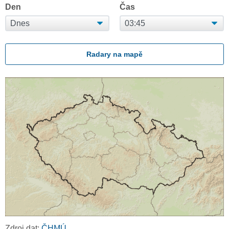
Den
Čas
Radary na mapě
Zdroj dat:
ČHMÚ