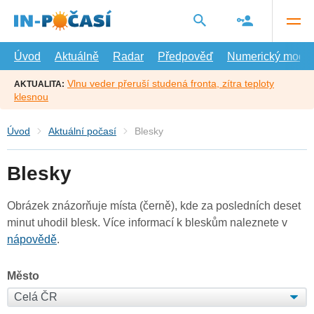
Přejít
na
hlavní
obsah
Úvod
Aktuálně
Radar
Předpověď
Numerický model
Vlnu veder přeruší studená fronta, zítra teploty
AKTUALITA:
klesnou
Úvod
Aktuální počasí
Blesky
Blesky
Obrázek znázorňuje místa (černě), kde za posledních deset
minut uhodil blesk. Více informací k bleskům naleznete v
nápovědě
.
Město