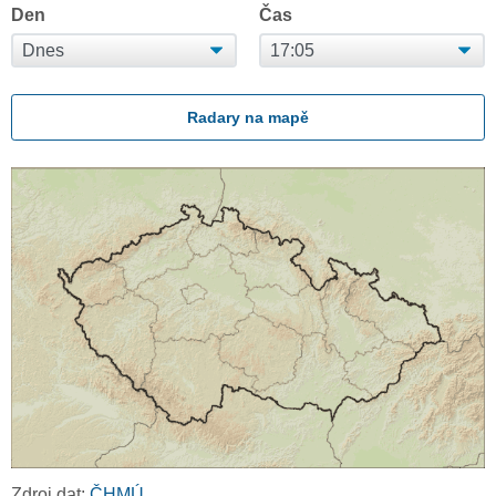
Den
Čas
Radary na mapě
Zdroj dat:
ČHMÚ